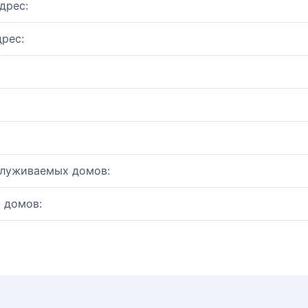
дрес:
рес:
служиваемых домов:
 домов: