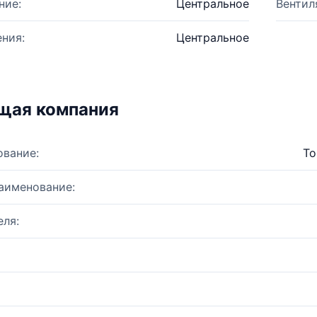
ние:
Центральное
Вентил
ния:
Центральное
щая компания
ование:
То
аименование:
ля: