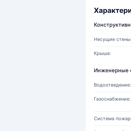
Характер
Конструктив
Несущие стены
Крыша:
Инженерные 
Водоотведение:
Газоснабжение:
Система пожар