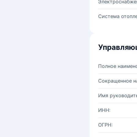
Электроснабже
Система отопле
Управляю
Полное наимен
Сокращенное н
Имя руководите
ИНН:
ОГРН: