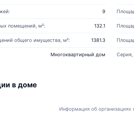
жей:
9
Площад
ых помещений, м²:
132.1
Площад
ений общего имущества, м²:
1381.3
Площад
Многоквартирный дом
Серия,
ии в доме
Информация об организациях 