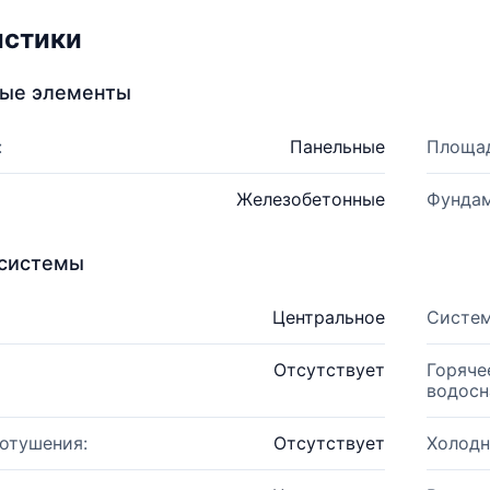
истики
ные элементы
:
Панельные
Площад
Железобетонные
Фундам
системы
Центральное
Систем
Отсутствует
Горяче
водосн
отушения:
Отсутствует
Холодн