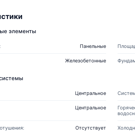
истики
ные элементы
:
Панельные
Площад
Железобетонные
Фундам
системы
Центральное
Систем
Центральное
Горяче
водосн
отушения:
Отсутствует
Холодн