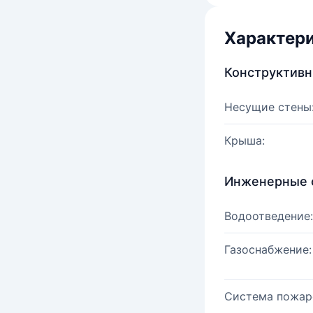
Характер
Конструктив
Несущие стены
Крыша:
Инженерные 
Водоотведение:
Газоснабжение:
Система пожар