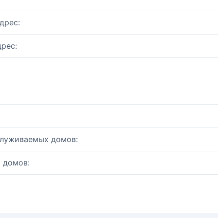
дрес:
рес:
служиваемых домов:
 домов: