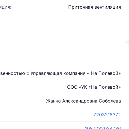
яция:
Приточная вентиляция
твенностью « Управляющая компания « На Полевой»
ООО «УК «На Полевой»
Жанна Александровна Соболева
7203218372
1087232024736