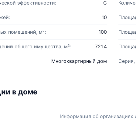
ческой эффективности:
C
Количе
жей:
10
Площад
ых помещений, м²:
100
Площад
ений общего имущества, м²:
721.4
Площад
Многоквартирный дом
Серия,
ии в доме
Информация об организациях 