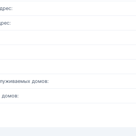
дрес:
рес:
служиваемых домов:
 домов: