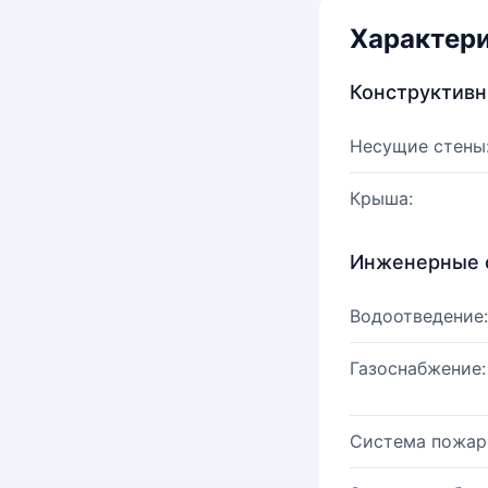
Характер
Конструктив
Несущие стены
Крыша:
Инженерные 
Водоотведение:
Газоснабжение:
Система пожар