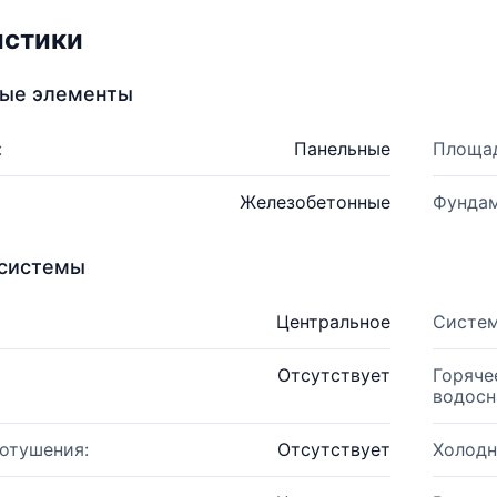
истики
ные элементы
:
Панельные
Площад
Железобетонные
Фундам
системы
Центральное
Систем
Отсутствует
Горяче
водосн
отушения:
Отсутствует
Холодн