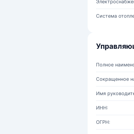
Электроснабже
Система отопле
Управляю
Полное наимен
Сокращенное н
Имя руководите
ИНН:
ОГРН: