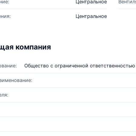
ние:
Центральное
Вентил
ния:
Центральное
щая компания
ование:
Общество с ограниченной ответственность
аименование:
ля: