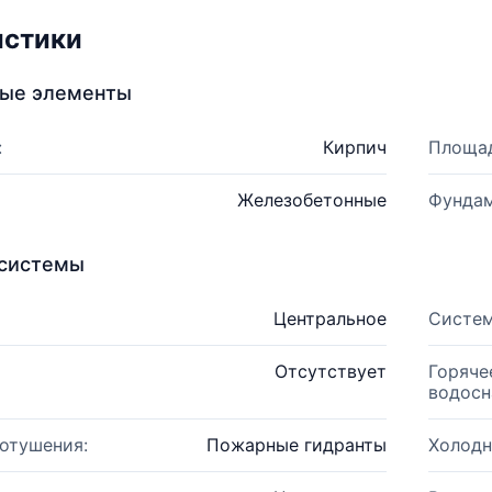
истики
ные элементы
:
Кирпич
Площад
Железобетонные
Фундам
системы
Центральное
Систем
Отсутствует
Горяче
водосн
отушения:
Пожарные гидранты
Холодн