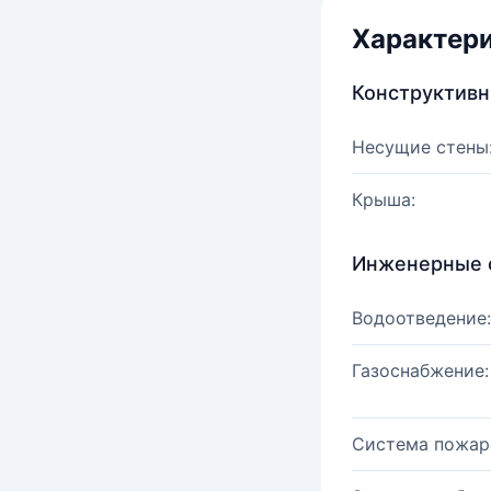
Характер
Конструктив
Несущие стены
Крыша:
Инженерные 
Водоотведение:
Газоснабжение:
Система пожар