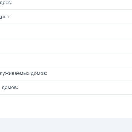
дрес:
рес:
служиваемых домов:
 домов: