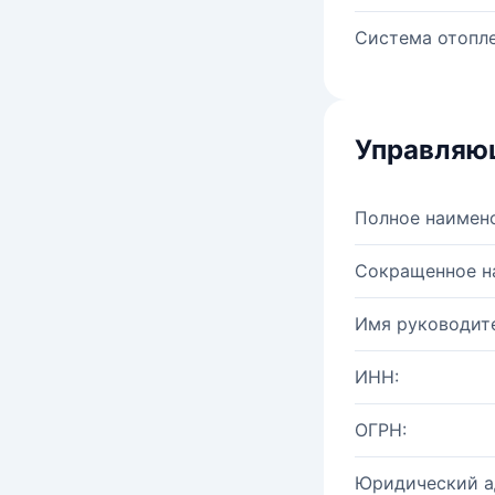
Система отопле
Управляю
Полное наимен
Сокращенное н
Имя руководите
ИНН:
ОГРН:
Юридический а