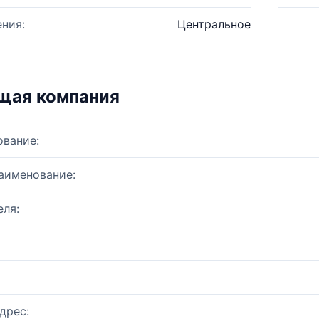
ния:
Центральное
щая компания
ование:
аименование:
ля:
дрес: