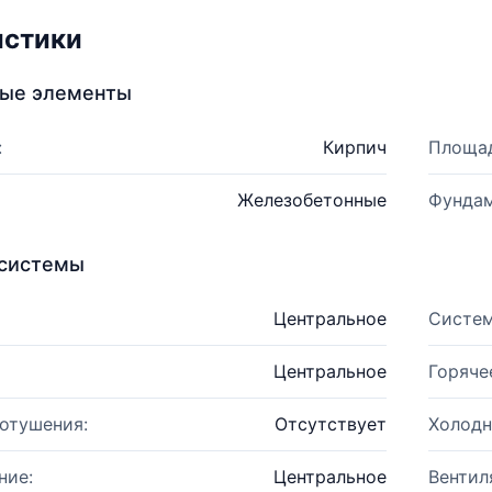
истики
ные элементы
:
Кирпич
Площад
Железобетонные
Фундам
системы
Центральное
Систем
Центральное
Горяче
отушения:
Отсутствует
Холодн
ние:
Центральное
Вентил