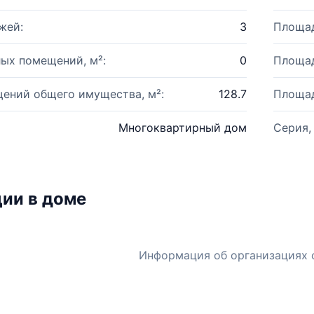
жей:
3
Площад
ых помещений, м²:
0
Площад
ений общего имущества, м²:
128.7
Площад
Многоквартирный дом
Серия,
ии в доме
Информация об организациях 