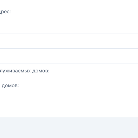
рес:
служиваемых домов:
 домов: