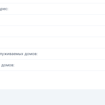
рес:
служиваемых домов:
 домов: