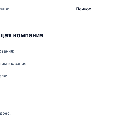
ния:
Печное
щая компания
ование:
аименование:
ля:
дрес: