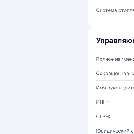
Система отопле
Управляю
Полное наимен
Сокращенное н
Имя руководите
ИНН:
ОГРН:
Юридический а