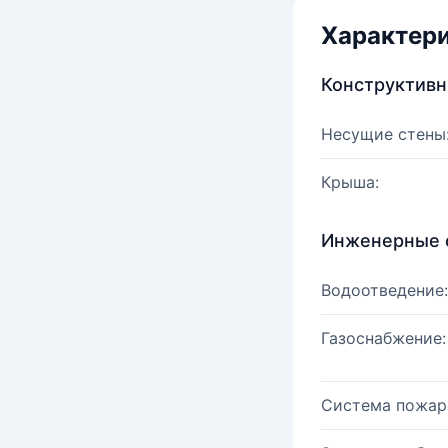
Характер
Конструктив
Несущие стены
Крыша:
Инженерные 
Водоотведение:
Газоснабжение:
Система пожар