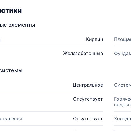
истики
ные элементы
:
Кирпич
Площад
Железобетонные
Фундам
системы
Центральное
Систем
Отсутствует
Горяче
водосн
отушения:
Отсутствует
Холодн