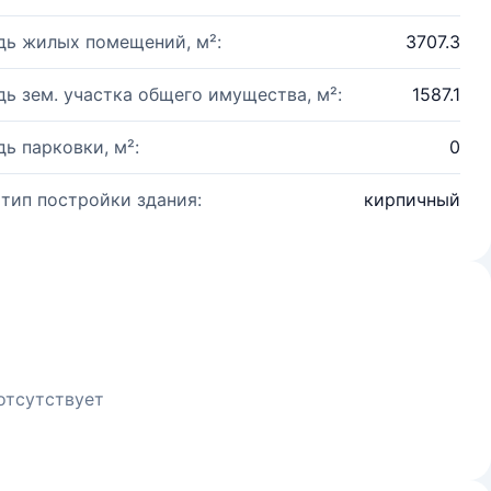
ь жилых помещений, м²:
3707.3
ь зем. участка общего имущества, м²:
1587.1
ь парковки, м²:
0
 тип постройки здания:
кирпичный
отсутствует