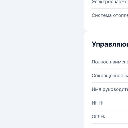
Электроснабже
Система отопле
Управляю
Полное наимен
Сокращенное н
Имя руководите
ИНН:
ОГРН: