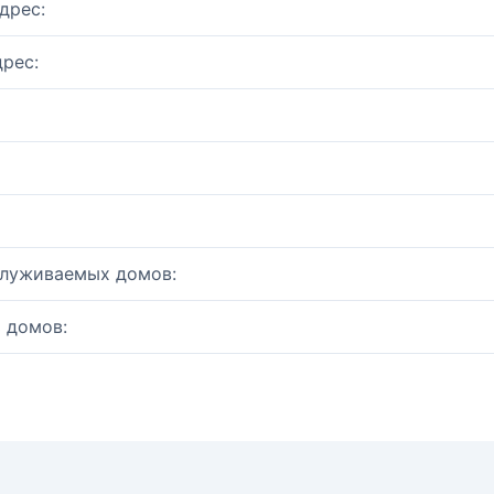
дрес:
рес:
служиваемых домов:
 домов: