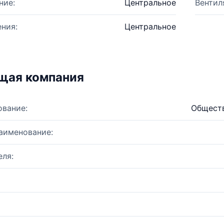
ние:
Центральное
Вентил
ния:
Центральное
щая компания
ование:
Обществ
аименование:
ля: