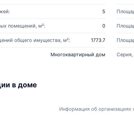
жей:
5
Площад
ых помещений, м²:
0
Площад
ений общего имущества, м²:
1773.7
Площад
Многоквартирный дом
Серия,
ии в доме
Информация об организациях 