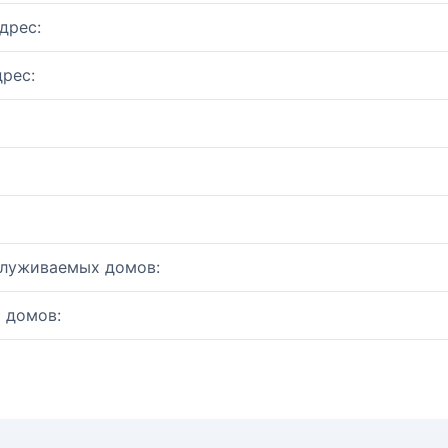
дрес:
рес:
служиваемых домов:
 домов: