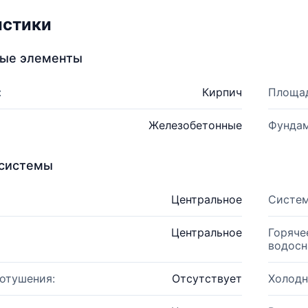
истики
ные элементы
:
Кирпич
Площад
Железобетонные
Фундам
системы
Центральное
Систем
Центральное
Горяче
водосн
отушения:
Отсутствует
Холодн