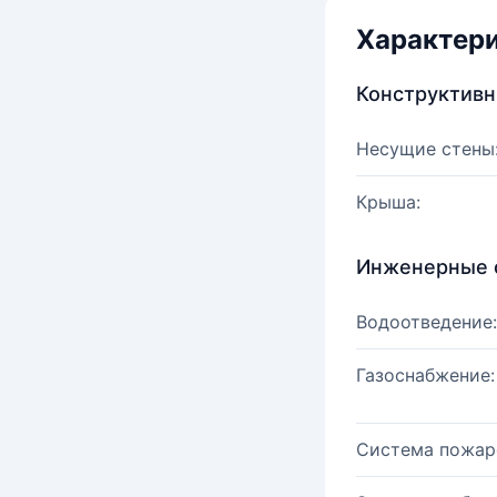
Характер
Конструктив
Несущие стены
Крыша:
Инженерные 
Водоотведение:
Газоснабжение:
Система пожар