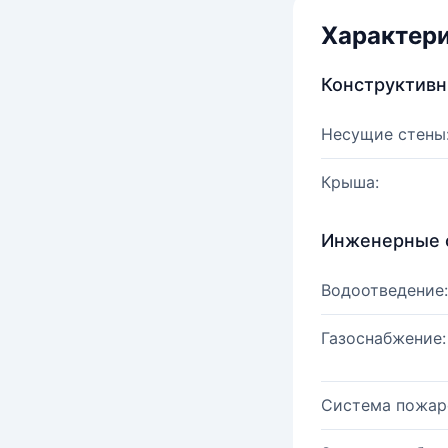
Характер
Конструктив
Несущие стены
Крыша:
Инженерные 
Водоотведение:
Газоснабжение:
Система пожар