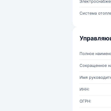
Электроснабже
Система отопле
Управляю
Полное наимен
Сокращенное н
Имя руководите
ИНН:
ОГРН: