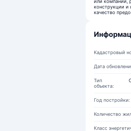
или компаний, 
конструкции и 
качество предо
Информац
Кадастровый н
Дата обновлени
Тип
объекта:
Год постройки:
Количество жи
Класс энергети