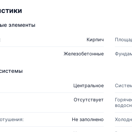
истики
ные элементы
:
Кирпич
Площад
Железобетонные
Фундам
системы
Центральное
Систем
Отсутствует
Горяче
водосн
отушения:
Не заполнено
Холодн