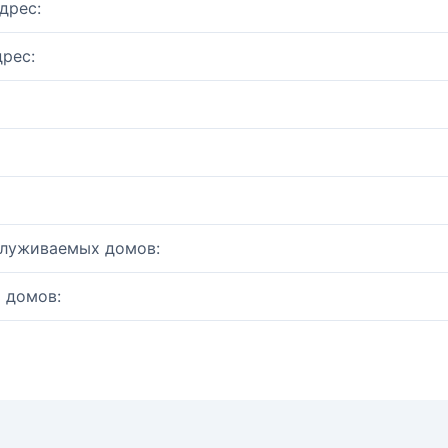
дрес:
рес:
служиваемых домов:
 домов: