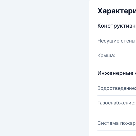
Характер
Конструктив
Несущие стены
Крыша:
Инженерные 
Водоотведение:
Газоснабжение:
Система пожар