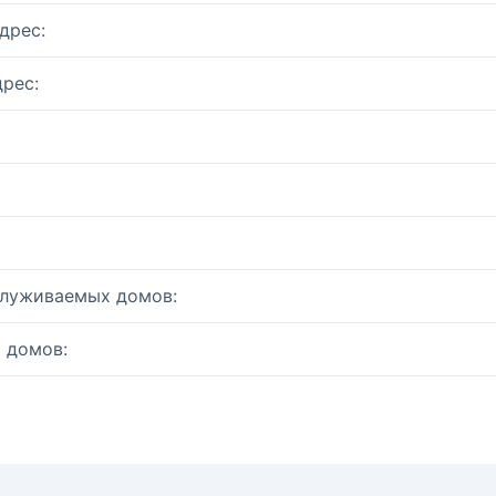
дрес:
рес:
служиваемых домов:
 домов: