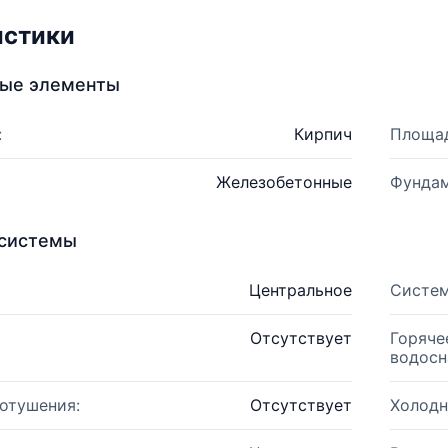
истики
ные элементы
:
Кирпич
Площад
Железобетонные
Фундам
системы
Центральное
Систем
Отсутствует
Горяче
водосн
отушения:
Отсутствует
Холодн