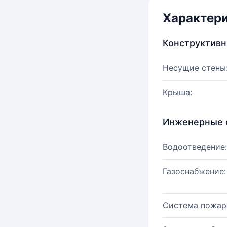
Характер
Конструктив
Несущие стены
Крыша:
Инженерные 
Водоотведение:
Газоснабжение:
Система пожар