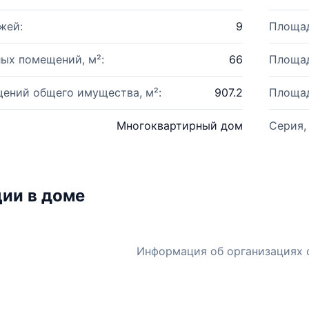
жей:
9
Площад
ых помещений, м²:
66
Площад
ений общего имущества, м²:
907.2
Площад
Многоквартирный дом
Серия,
ии в доме
Информация об организациях 