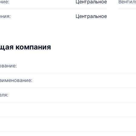
ние:
Центральное
Вентил
ния:
Центральное
щая компания
ование:
аименование:
ля: