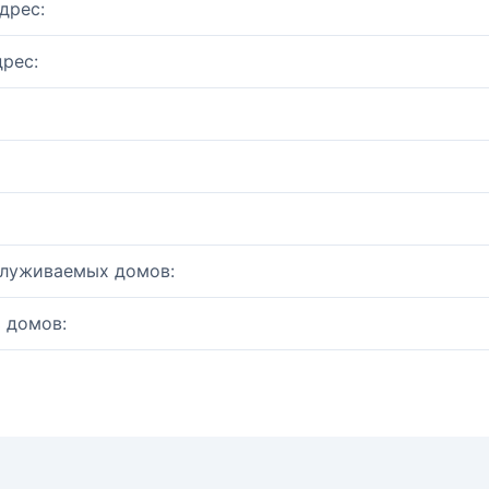
дрес:
рес:
служиваемых домов:
 домов: