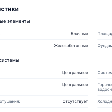
истики
ные элементы
:
Блочные
Площад
Железобетонные
Фундам
системы
Центральное
Систем
Центральное
Горяче
водосн
отушения:
Отсутствует
Холодн