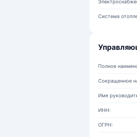
Электроснабже
Система отопле
Управляю
Полное наимен
Сокращенное н
Имя руководите
ИНН:
ОГРН: