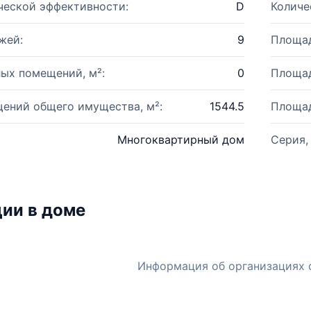
ческой эффективности:
D
Количе
жей:
9
Площад
ых помещений, м²:
0
Площад
ений общего имущества, м²:
1544.5
Площад
Многоквартирный дом
Серия,
ии в доме
Информация об организациях 