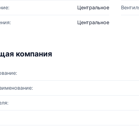
ние:
Центральное
Вентил
ния:
Центральное
щая компания
ование:
аименование:
ля: