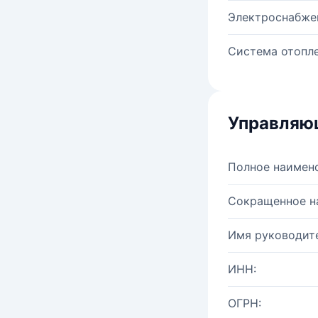
Электроснабже
Система отопле
Управляю
Полное наимен
Сокращенное н
Имя руководите
ИНН:
ОГРН: