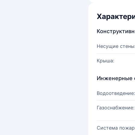
Характер
Конструктив
Несущие стены
Крыша:
Инженерные 
Водоотведение:
Газоснабжение:
Система пожар