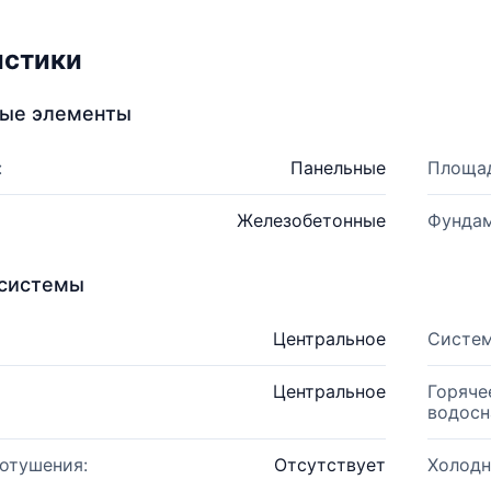
истики
ные элементы
:
Панельные
Площад
Железобетонные
Фундам
системы
Центральное
Систем
Центральное
Горяче
водосн
отушения:
Отсутствует
Холодн