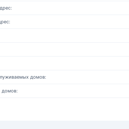
дрес:
рес:
служиваемых домов:
 домов: