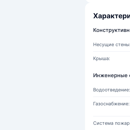
Характер
Конструктив
Несущие стены
Крыша:
Инженерные 
Водоотведение:
Газоснабжение:
Система пожар