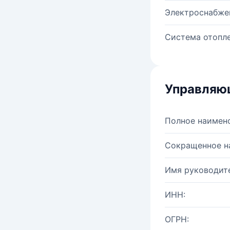
Электроснабже
Система отопле
Управляю
Полное наимен
Сокращенное н
Имя руководите
ИНН:
ОГРН: