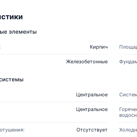
истики
ные элементы
:
Кирпич
Площад
Железобетонные
Фундам
системы
Центральное
Систем
Центральное
Горяче
водосн
отушения:
Отсутствует
Холодн