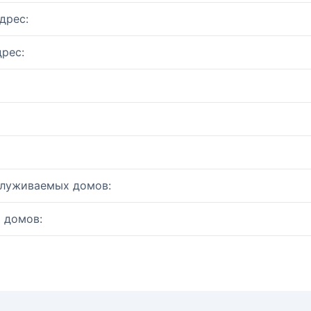
дрес:
рес:
служиваемых домов:
 домов: