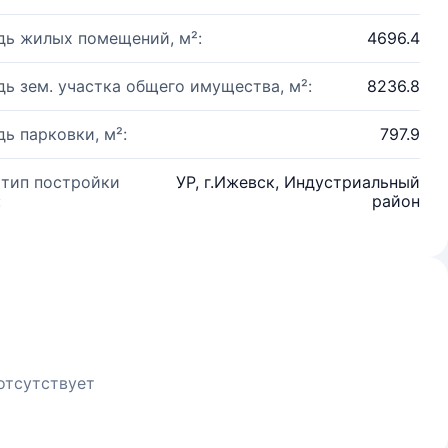
ь жилых помещений, м²:
4696.4
ь зем. участка общего имущества, м²:
8236.8
ь парковки, м²:
797.9
 тип постройки
УР, г.Ижевск, Индустриальный
:
район
отсутствует