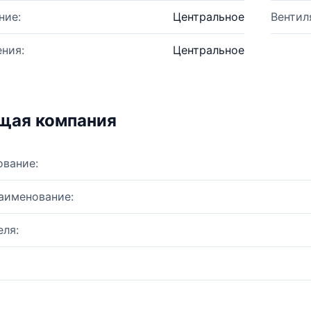
ние:
Центральное
Вентил
ния:
Центральное
щая компания
ование:
аименование:
ля: