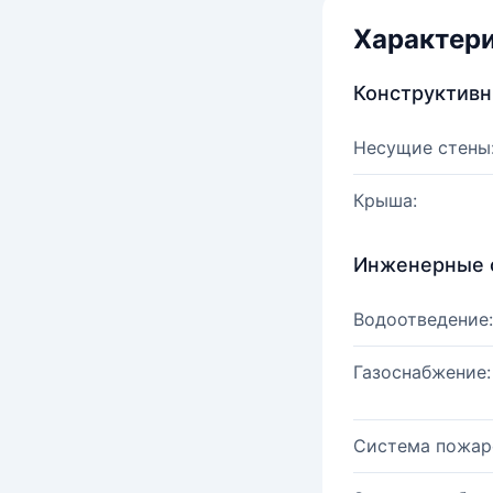
Характер
Конструктив
Несущие стены
Крыша:
Инженерные 
Водоотведение:
Газоснабжение:
Система пожар