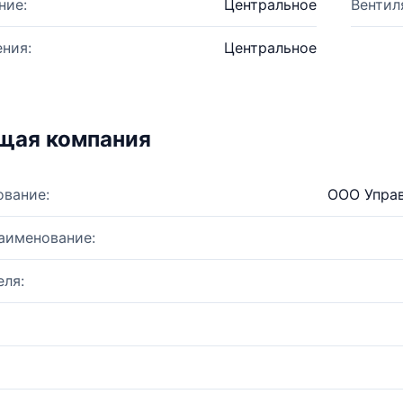
ние:
Центральное
Вентил
ния:
Центральное
щая компания
ование:
ООО Управ
аименование:
ля: