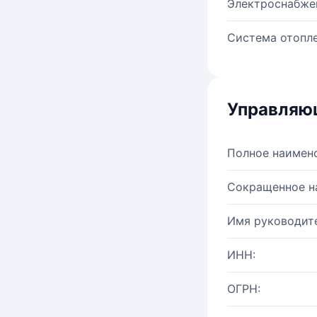
Электроснабже
Система отопле
Управляю
Полное наимен
Сокращенное н
Имя руководите
ИНН:
ОГРН: