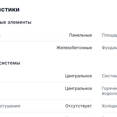
истики
ные элементы
:
Панельные
Площад
Железобетонные
Фундам
системы
Центральное
Систем
Центральное
Горяче
водосн
отушения:
Отсутствует
Холодн