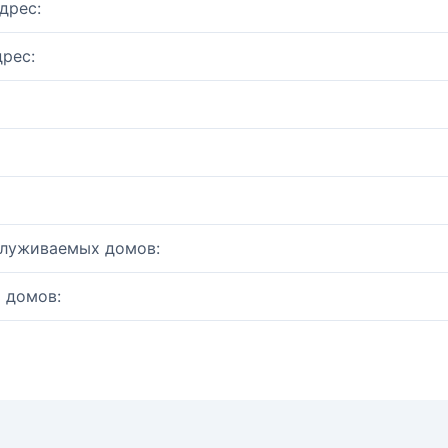
дрес:
рес:
служиваемых домов:
 домов: