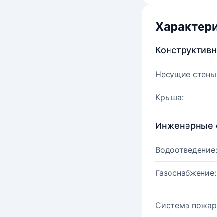
Характер
Конструктив
Несущие стены
Крыша:
Инженерные 
Водоотведение:
Газоснабжение:
Система пожар