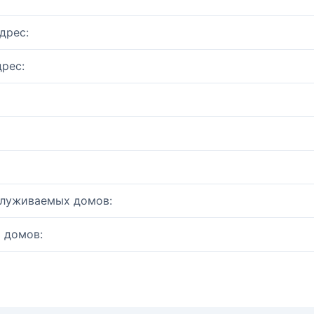
дрес:
рес:
служиваемых домов:
 домов: