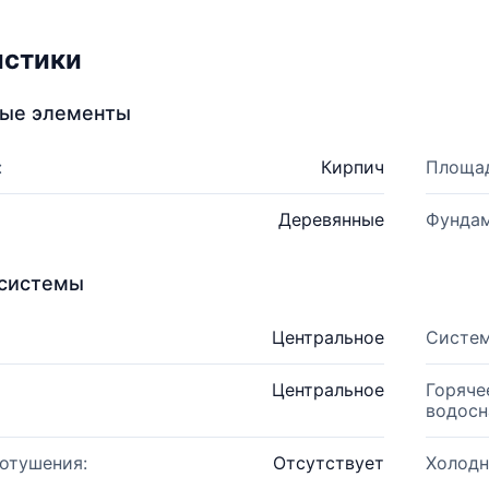
истики
ные элементы
:
Кирпич
Площад
Деревянные
Фундам
системы
Центральное
Систем
Центральное
Горяче
водосн
отушения:
Отсутствует
Холодн