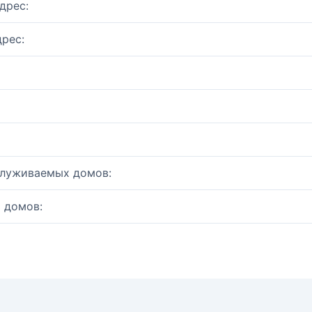
дрес:
рес:
служиваемых домов:
 домов: