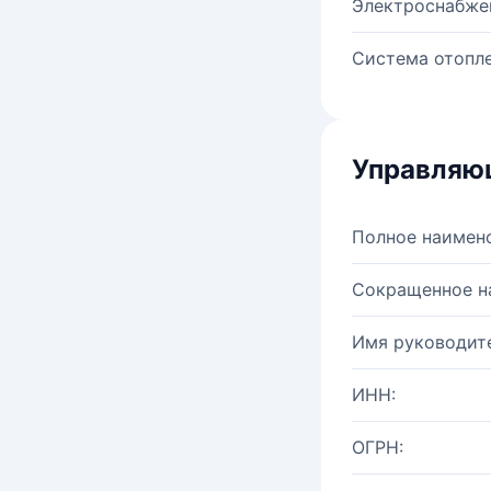
Электроснабже
Система отопле
Управляю
Полное наимен
Сокращенное н
Имя руководите
ИНН:
ОГРН: