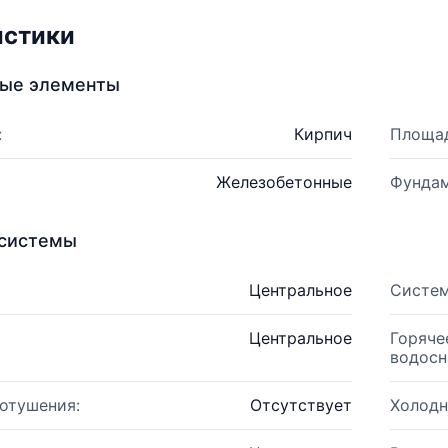
истики
ные элементы
:
Кирпич
Площад
Железобетонные
Фундам
системы
Центральное
Систем
Центральное
Горяче
водосн
отушения:
Отсутствует
Холодн