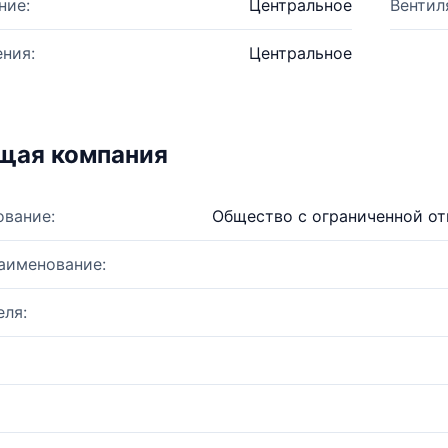
ние:
Центральное
Вентил
ния:
Центральное
щая компания
ование:
Общество с ограниченной о
аименование:
ля: