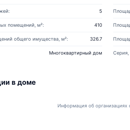
жей:
5
Площад
ых помещений, м²:
410
Площад
ений общего имущества, м²:
326.7
Площад
Многоквартирный дом
Серия,
ии в доме
Информация об организациях 