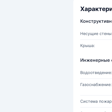
Характер
Конструктив
Несущие стены
Крыша:
Инженерные 
Водоотведение:
Газоснабжение:
Система пожар