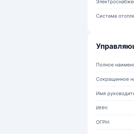
Электроснабже
Система отопле
Управляю
Полное наимен
Сокращенное н
Имя руководите
ИНН:
ОГРН: