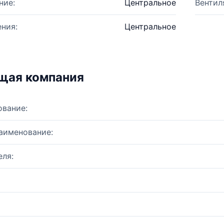
ние:
Центральное
Вентил
ния:
Центральное
щая компания
ование:
аименование:
ля: