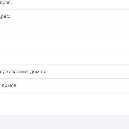
дрес:
рес:
служиваемых домов:
 домов: