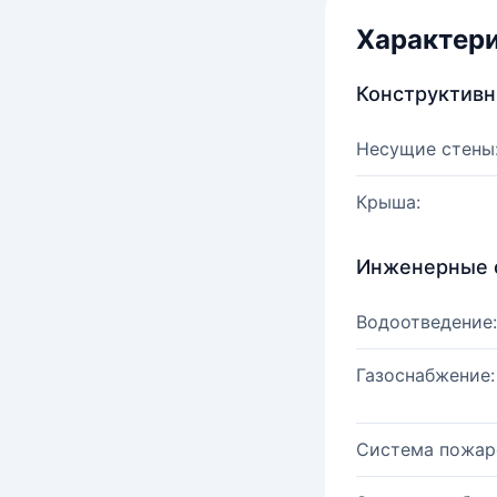
Характер
Конструктив
Несущие стены
Крыша:
Инженерные 
Водоотведение:
Газоснабжение:
Система пожар