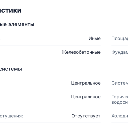
истики
ные элементы
:
Иные
Площад
Железобетонные
Фундам
системы
Центральное
Систем
Центральное
Горяче
водосн
отушения:
Отсутствует
Холодн