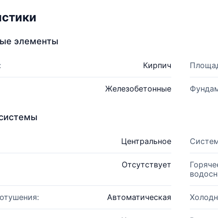
истики
ные элементы
:
Кирпич
Площад
Железобетонные
Фундам
системы
Центральное
Систем
Отсутствует
Горяче
водосн
отушения:
Автоматическая
Холодн