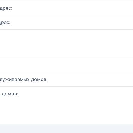
дрес:
рес:
служиваемых домов:
 домов: