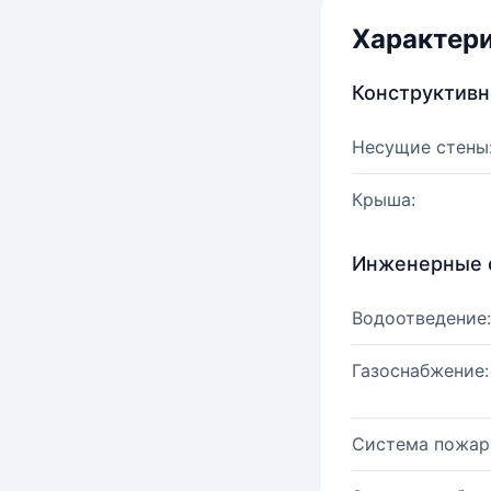
Характер
Конструктив
Несущие стены
Крыша:
Инженерные 
Водоотведение:
Газоснабжение:
Система пожар