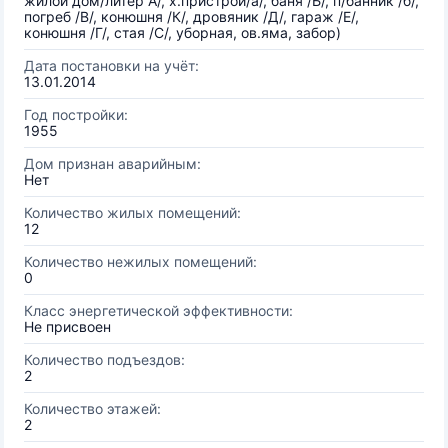
жилой дом/литер А/, х.пристрой/а/, баня /Б/, п/банник /б/,
погреб /В/, конюшня /К/, дровяник /Д/, гараж /Е/,
конюшня /Г/, стая /С/, уборная, ов.яма, забор)
Дата постановки на учёт:
13.01.2014
Год постройки:
1955
Дом признан аварийным:
Нет
Количество жилых помещений:
12
Количество нежилых помещений:
0
Класс энергетической эффективности:
Не присвоен
Количество подъездов:
2
Количество этажей:
2