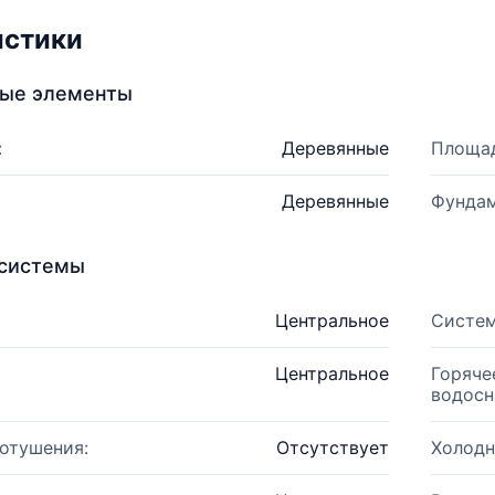
истики
ные элементы
:
Деревянные
Площад
Деревянные
Фундам
системы
Центральное
Систем
Центральное
Горяче
водосн
отушения:
Отсутствует
Холодн