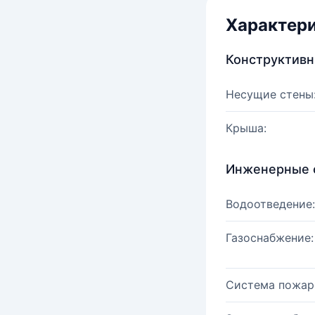
Характер
Конструктив
Несущие стены
Крыша:
Инженерные 
Водоотведение:
Газоснабжение:
Система пожар