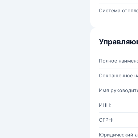
Система отопле
Управляю
Полное наимен
Сокращенное н
Имя руководите
ИНН:
ОГРН:
Юридический а