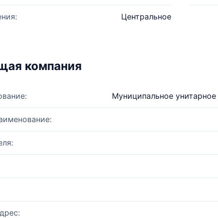
ния:
Центральное
щая компания
ование:
Муниципальное унитарное 
аименование:
ля:
дрес: