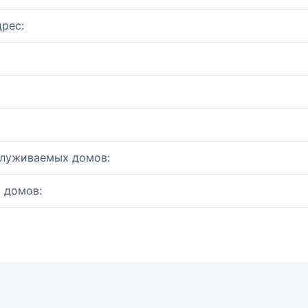
рес:
служиваемых домов:
 домов: