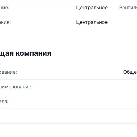
ние:
Центральное
Вентил
ния:
Центральное
щая компания
ование:
Обще
аименование:
ля: