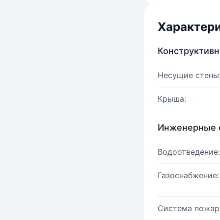
Характер
Конструктив
Несущие стены
Крыша:
Инженерные 
Водоотведение:
Газоснабжение:
Система пожар