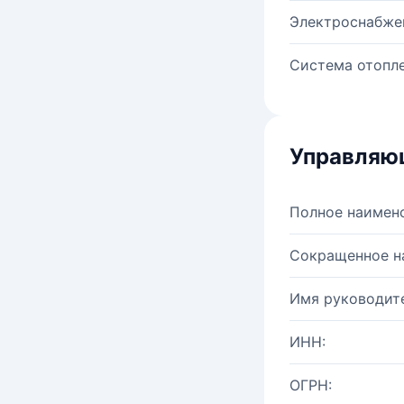
Электроснабже
Система отопле
Управляю
Полное наимен
Сокращенное н
Имя руководите
ИНН:
ОГРН: