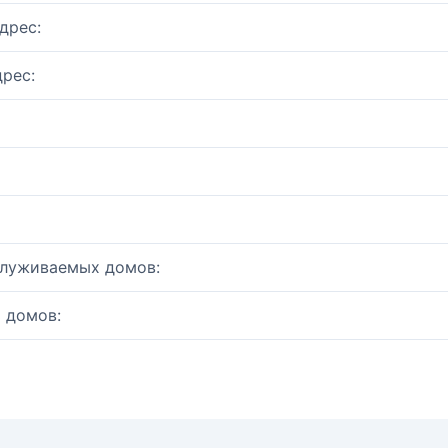
дрес:
рес:
служиваемых домов:
 домов: