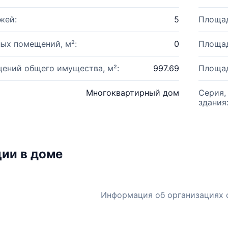
жей:
5
Площад
ых помещений, м²:
0
Площад
ений общего имущества, м²:
997.69
Площад
Многоквартирный дом
Серия,
здания
ии в доме
Информация об организациях 