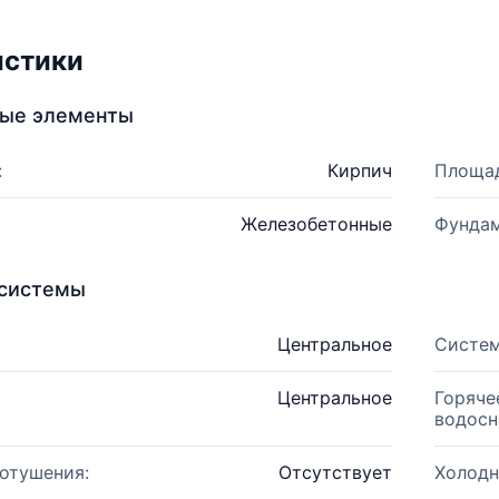
истики
ные элементы
:
Кирпич
Площад
Железобетонные
Фундам
системы
Центральное
Систем
Центральное
Горяче
водосн
отушения:
Отсутствует
Холодн