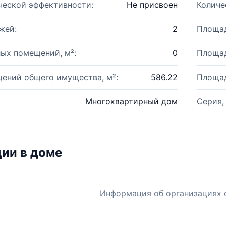
ческой эффективности:
Не присвоен
Количе
жей:
2
Площад
ых помещений, м²:
0
Площад
ений общего имущества, м²:
586.22
Площад
Многоквартирный дом
Серия,
ии в доме
Информация об организациях 