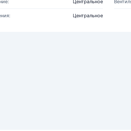
ние:
Центральное
Вентил
ния:
Центральное