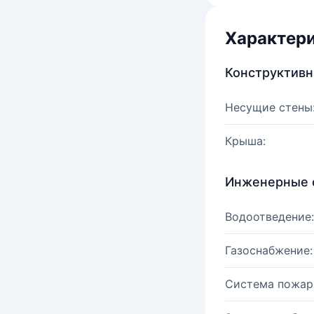
Характер
Конструктив
Несущие стены
Крыша:
Инженерные 
Водоотведение:
Газоснабжение:
Система пожар