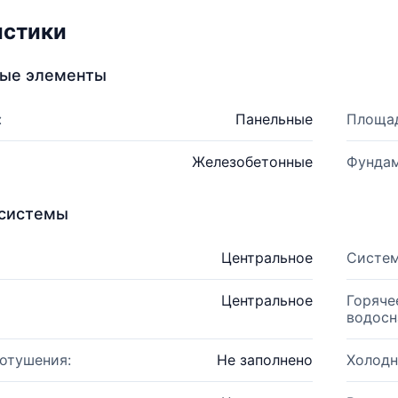
истики
ные элементы
:
Панельные
Площад
Железобетонные
Фундам
системы
Центральное
Систем
Центральное
Горяче
водосн
отушения:
Не заполнено
Холодн