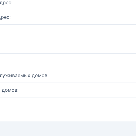
дрес:
рес:
служиваемых домов:
 домов: