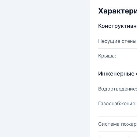
Характер
Конструктив
Несущие стены
Крыша:
Инженерные 
Водоотведение:
Газоснабжение:
Система пожар