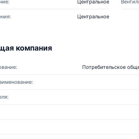
ние:
Центральное
Вентил
ния:
Центральное
щая компания
ование:
Потребительское обще
аименование:
ля: