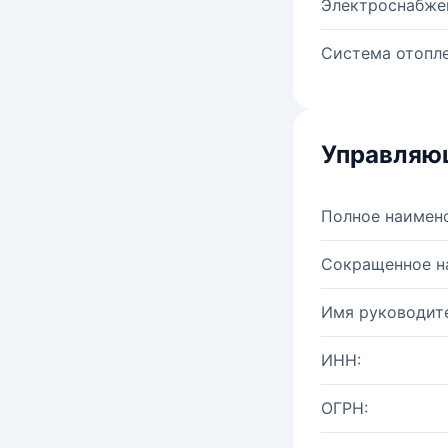
Электроснабже
Система отопле
Управляю
Полное наимен
Сокращенное н
Имя руководите
ИНН:
ОГРН: