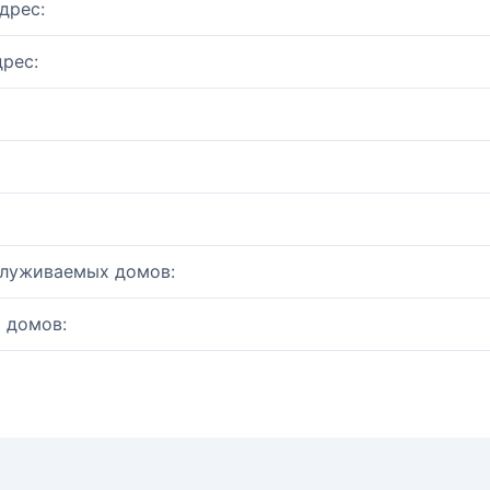
дрес:
рес:
служиваемых домов:
 домов: