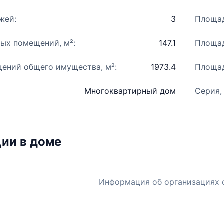
жей:
3
Площад
ых помещений, м²:
147.1
Площад
ений общего имущества, м²:
1973.4
Площад
Многоквартирный дом
Серия,
ии в доме
Информация об организациях 