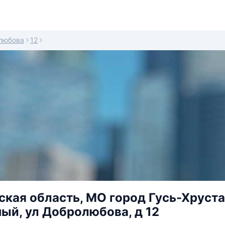
любова
12
кая область, МО город Гусь-Хрустал
ый, ул Добролюбова, д 12