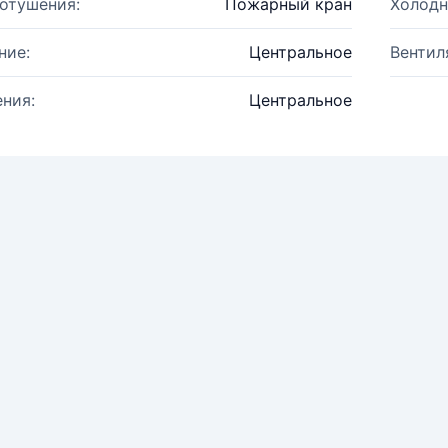
отушения:
Пожарный кран
Холодн
ние:
Центральное
Вентил
ния:
Центральное