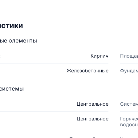
истики
ные элементы
:
Кирпич
Площад
Железобетонные
Фундам
системы
Центральное
Систем
Центральное
Горяче
водосн