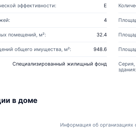
ческой эффективности:
E
Количе
жей:
4
Площад
ых помещений, м²:
32.4
Площад
ений общего имущества, м²:
948.6
Площад
Специализированный жилищный фонд
Серия,
здания
ии в доме
Информация об организациях 