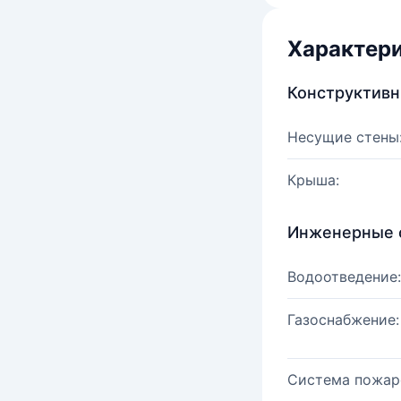
Характер
Конструктив
Несущие стены
Крыша:
Инженерные 
Водоотведение:
Газоснабжение:
Система пожар