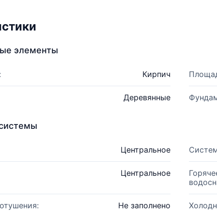
истики
ные элементы
:
Кирпич
Площад
Деревянные
Фундам
системы
Центральное
Систем
Центральное
Горяче
водосн
отушения:
Не заполнено
Холодн