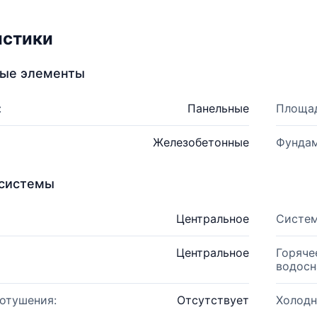
истики
ные элементы
:
Панельные
Площад
Железобетонные
Фундам
системы
Центральное
Систем
Центральное
Горяче
водосн
отушения:
Отсутствует
Холодн