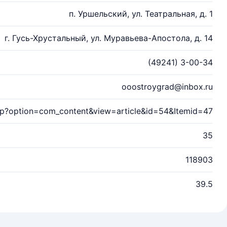
п. Уршельский, ул. Театральная, д. 1
г. Гусь-Хрустальный, ул. Муравьева-Апостола, д. 14
(49241) 3-00-34
ooostroygrad@inbox.ru
.php?option=com_content&view=article&id=54&Itemid=47
35
118903
39.5