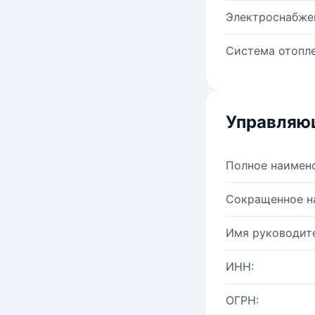
Электроснабже
Система отопле
Управляю
Полное наимен
Сокращенное н
Имя руководите
ИНН:
ОГРН: