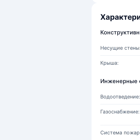
Характер
Конструктив
Несущие стены
Крыша:
Инженерные 
Водоотведение:
Газоснабжение:
Система пожар