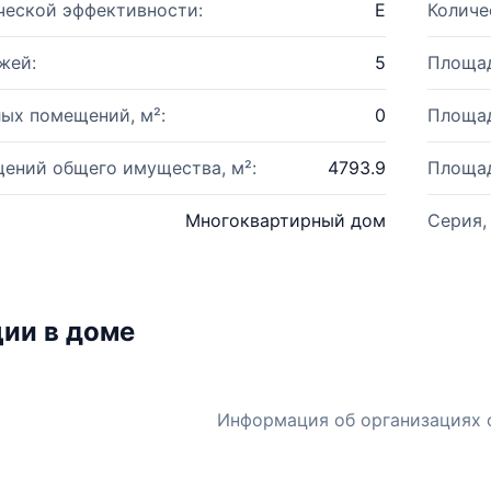
ческой эффективности:
E
Количе
жей:
5
Площад
ых помещений, м²:
0
Площад
ений общего имущества, м²:
4793.9
Площад
Многоквартирный дом
Серия,
ии в доме
Информация об организациях 