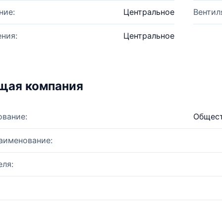
ние:
Центральное
Вентил
ния:
Центральное
щая компания
ование:
Общест
аименование:
ля: