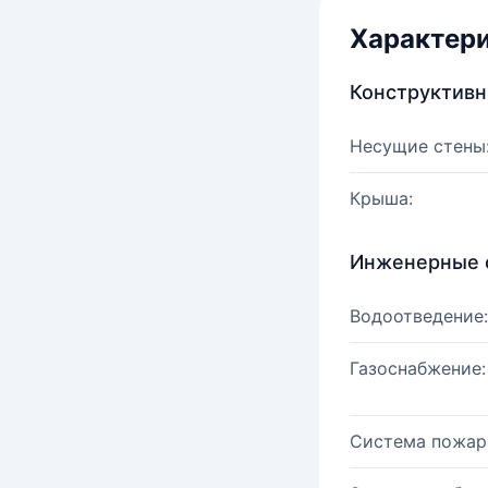
Характер
Конструктив
Несущие стены
Крыша:
Инженерные 
Водоотведение:
Газоснабжение:
Система пожар