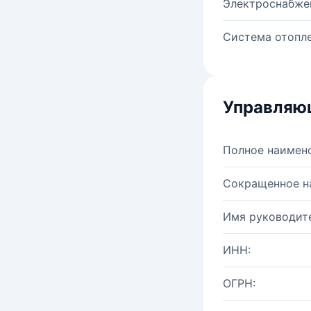
Электроснабже
Система отопле
Управляю
Полное наимен
Сокращенное н
Имя руководите
ИНН:
ОГРН: