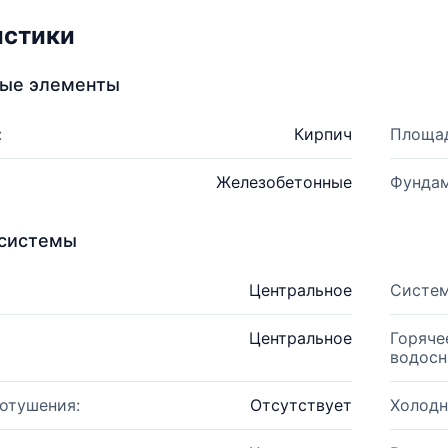
истики
ные элементы
:
Кирпич
Площад
Железобетонные
Фундам
системы
Центральное
Систем
Центральное
Горяче
водосн
отушения:
Отсутствует
Холодн