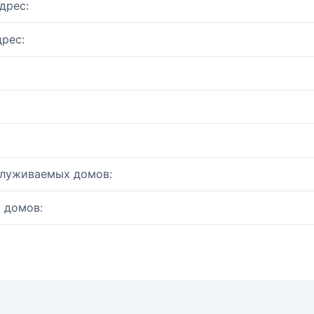
дрес:
рес:
служиваемых домов:
 домов: