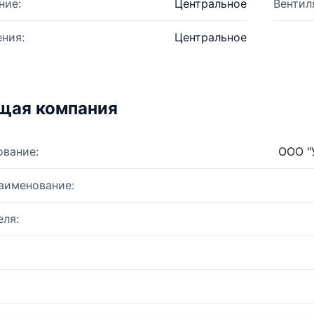
ние:
Центральное
Вентил
ния:
Центральное
щая компания
ование:
ООО "
аименование:
ля: