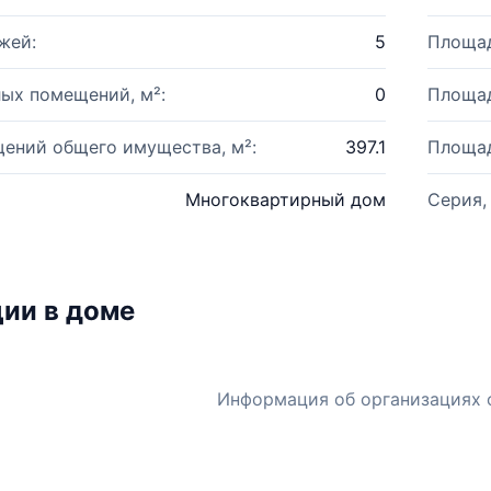
жей:
5
Площад
ых помещений, м²:
0
Площад
ений общего имущества, м²:
397.1
Площад
Многоквартирный дом
Серия,
ии в доме
Информация об организациях 