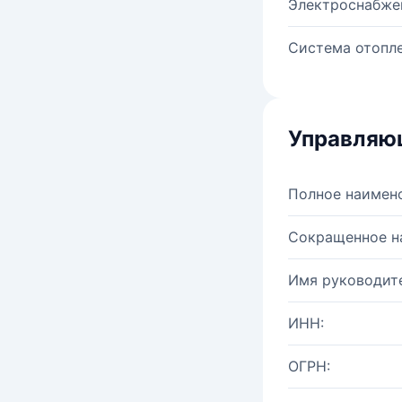
Электроснабже
Система отопле
Управляю
Полное наимен
Сокращенное н
Имя руководите
ИНН:
ОГРН: