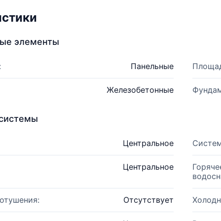
истики
ные элементы
:
Панельные
Площад
Железобетонные
Фундам
системы
Центральное
Систем
Центральное
Горяче
водосн
отушения:
Отсутствует
Холодн