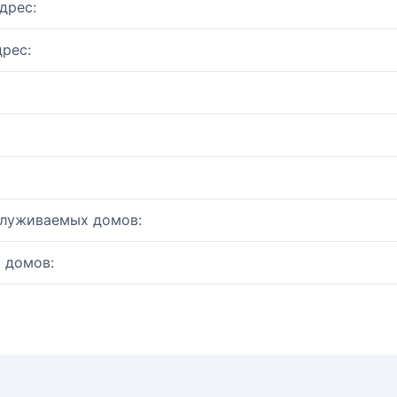
дрес:
рес:
служиваемых домов:
 домов: