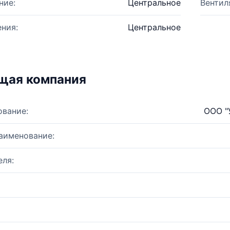
ние:
Центральное
Вентил
ния:
Центральное
щая компания
ование:
ООО "
аименование:
ля: