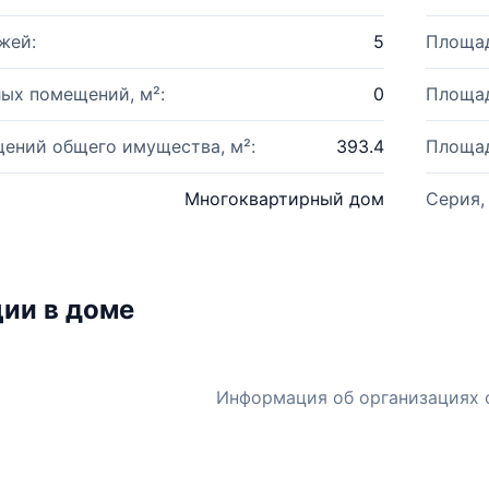
жей:
5
Площад
ых помещений, м²:
0
Площад
ений общего имущества, м²:
393.4
Площад
Многоквартирный дом
Серия,
ии в доме
Информация об организациях 