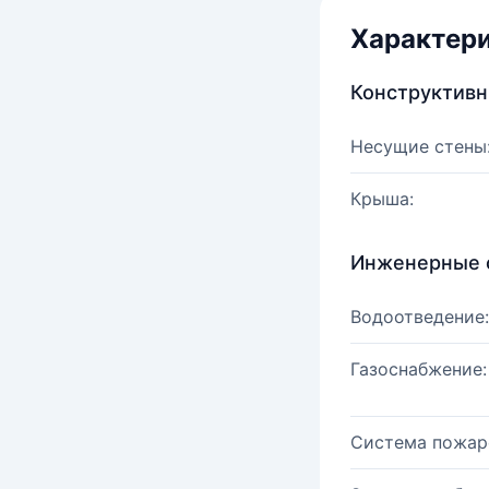
Характер
Конструктив
Несущие стены
Крыша:
Инженерные 
Водоотведение:
Газоснабжение:
Система пожар