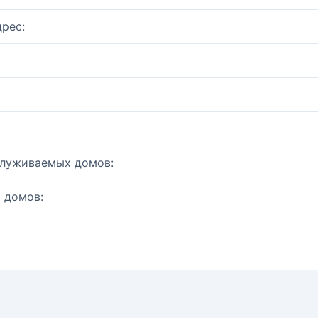
рес:
служиваемых домов:
 домов: