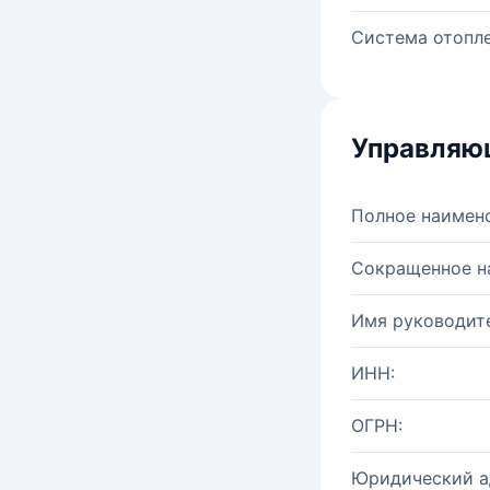
Система отопле
Управляю
Полное наимен
Сокращенное н
Имя руководите
ИНН:
ОГРН:
Юридический а