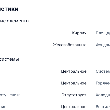
истики
ные элементы
:
Кирпич
Площад
Железобетонные
Фундам
системы
Центральное
Систем
Центральное
Горяче
отушения:
Отсутствует
Холодн
ние:
Центральное
Вентил