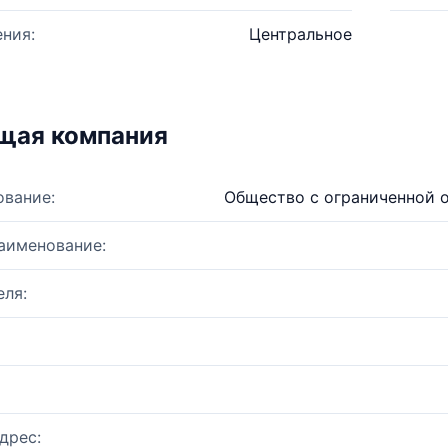
ния:
Центральное
щая компания
ование:
Общество с ограниченной 
аименование:
ля:
дрес: