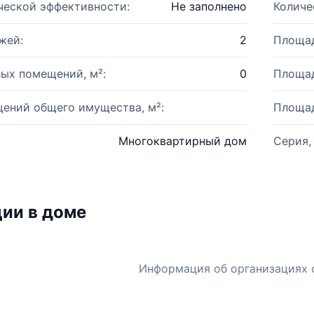
ческой эффективности:
Не заполнено
Количе
жей:
2
Площад
ых помещений, м²:
0
Площад
ений общего имущества, м²:
Площад
Многоквартирный дом
Серия,
ии в доме
Информация об организациях 