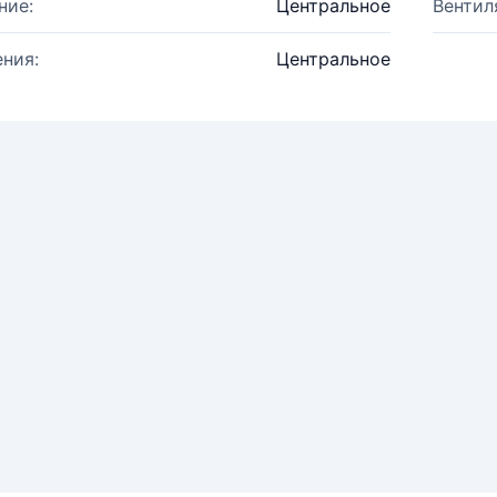
ние:
Центральное
Вентил
ния:
Центральное