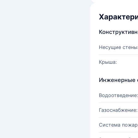
Характер
Конструктив
Несущие стены
Крыша:
Инженерные 
Водоотведение:
Газоснабжение:
Система пожар