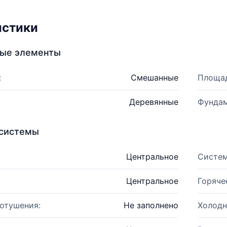
истики
ные элементы
:
Смешанные
Площад
Деревянные
Фундам
системы
Центральное
Систем
Центральное
Горяче
отушения:
Не заполнено
Холодн