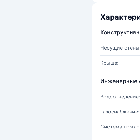
Характер
Конструктив
Несущие стены
Крыша:
Инженерные 
Водоотведение:
Газоснабжение:
Система пожар