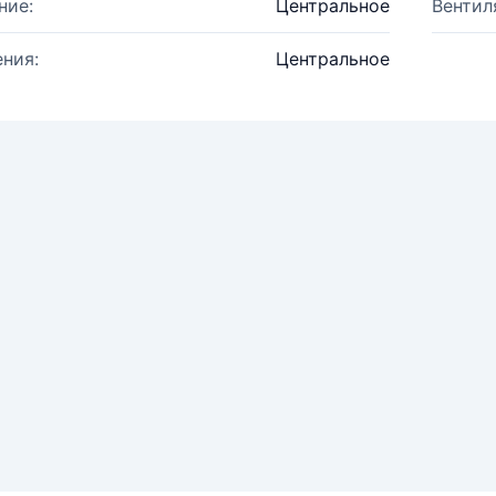
ние:
Центральное
Вентил
ния:
Центральное