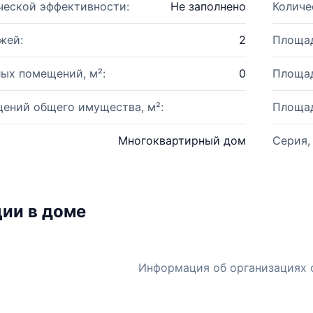
ческой эффективности:
Не заполнено
Количе
жей:
2
Площад
ых помещений, м²:
0
Площад
ений общего имущества, м²:
Площад
Многоквартирный дом
Серия,
ии в доме
Информация об организациях 