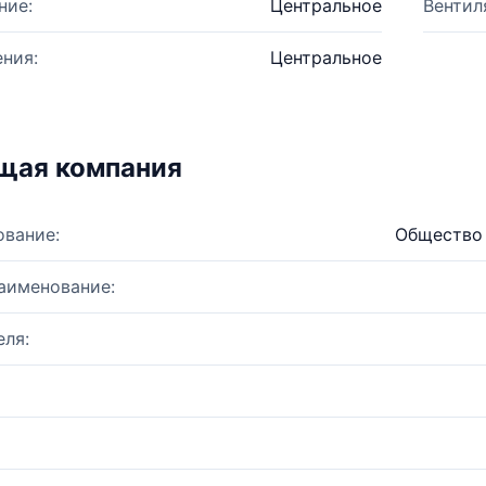
ние:
Центральное
Вентил
ния:
Центральное
щая компания
ование:
Общество 
аименование:
ля: