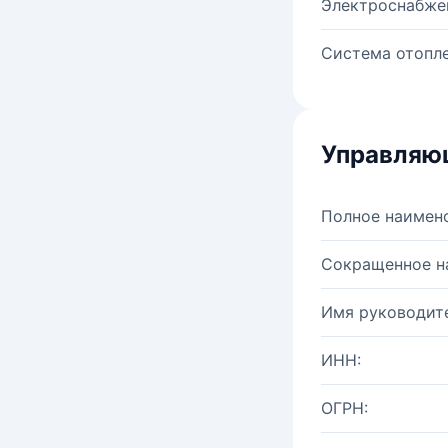
Электроснабже
Система отопле
Управляю
Полное наимен
Сокращенное н
Имя руководите
ИНН:
ОГРН: