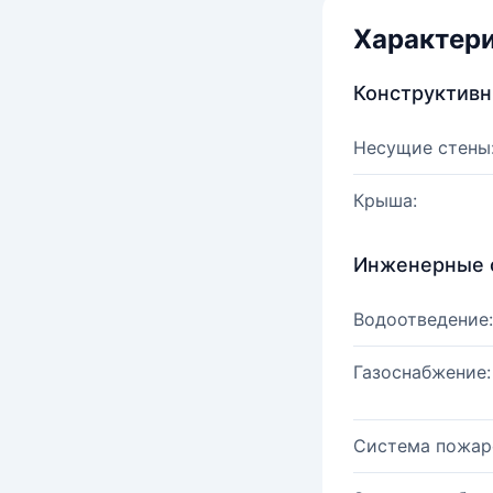
Характер
Конструктив
Несущие стены
Крыша:
Инженерные 
Водоотведение:
Газоснабжение:
Система пожар