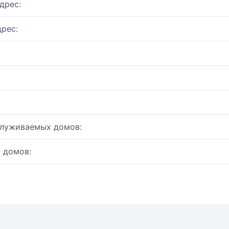
дрес:
рес:
служиваемых домов:
 домов: