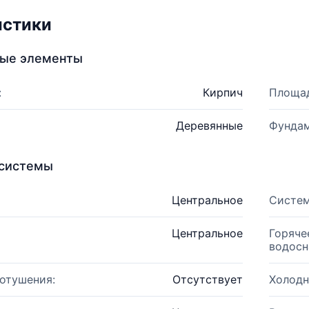
истики
ные элементы
:
Кирпич
Площад
Деревянные
Фундам
системы
Центральное
Систем
Центральное
Горяче
водосн
отушения:
Отсутствует
Холодн