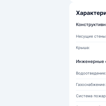
Характер
Конструктив
Несущие стены
Крыша:
Инженерные 
Водоотведение:
Газоснабжение:
Система пожар