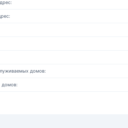
дрес:
рес:
служиваемых домов:
 домов: