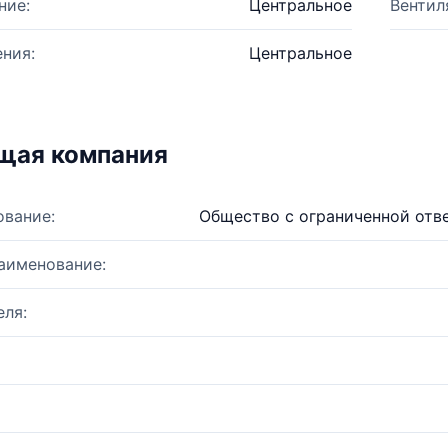
ние:
Центральное
Вентил
ния:
Центральное
щая компания
ование:
Общество с ограниченной отв
аименование:
ля: