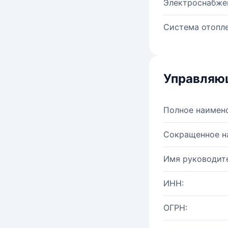
Электроснабже
Система отопле
Управляю
Полное наимен
Сокращенное н
Имя руководите
ИНН:
ОГРН: