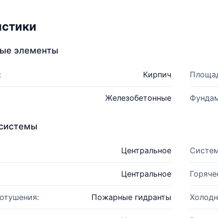
истики
ные элементы
:
Кирпич
Площад
Железобетонные
Фундам
системы
Центральное
Систем
Центральное
Горяче
отушения:
Пожарные гидранты
Холодн