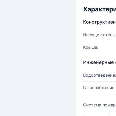
Характер
Конструктив
Несущие стены
Крыша:
Инженерные 
Водоотведение:
Газоснабжение:
Система пожар