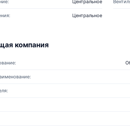
ние:
Центральное
Вентил
ния:
Центральное
щая компания
ование:
О
аименование:
ля: