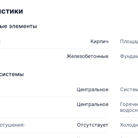
истики
ные элементы
:
Кирпич
Площад
Железобетонные
Фундам
системы
Центральное
Систем
Центральное
Горяче
водосн
отушения:
Отсутствует
Холодн