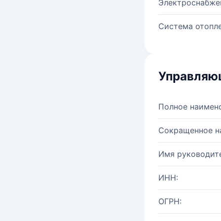
Электроснабже
Система отопле
Управляю
Полное наимен
Сокращенное н
Имя руководите
ИНН:
ОГРН: