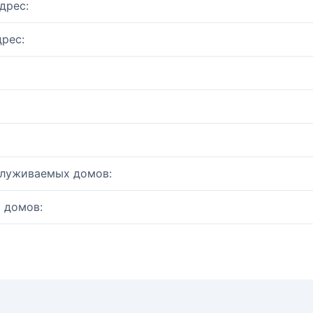
дрес:
рес:
служиваемых домов:
 домов: