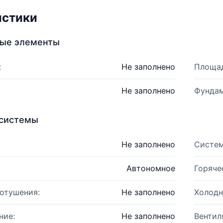
истики
ные элементы
:
Не заполнено
Площад
Не заполнено
Фундам
системы
Не заполнено
Систем
Автономное
Горяче
отушения:
Не заполнено
Холодн
ние:
Не заполнено
Вентил