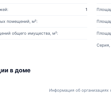
жей:
1
Площад
ых помещений, м²:
Площад
ений общего имущества, м²:
Площад
Серия,
ии в доме
Информация об организациях 