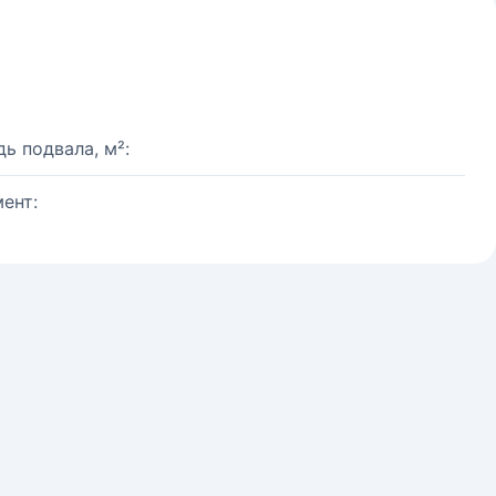
ь подвала, м²:
ент: