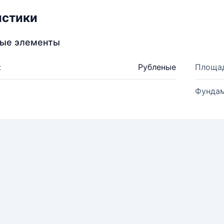
истики
ные элементы
:
Рубленые
Площад
Фундам