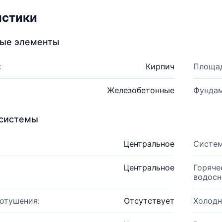
истики
ные элементы
:
Кирпич
Площад
Железобетонные
Фундам
системы
Центральное
Систем
Центральное
Горяче
водосн
отушения:
Отсутствует
Холодн