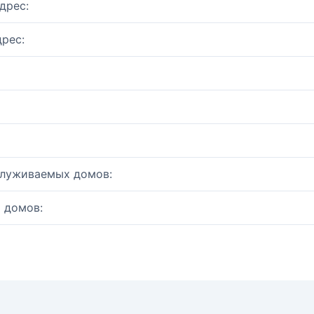
дрес:
рес:
служиваемых домов:
 домов: