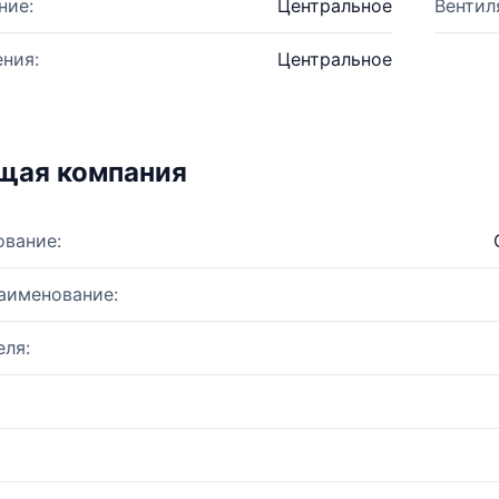
ние:
Центральное
Вентил
ния:
Центральное
щая компания
ование:
аименование:
ля: