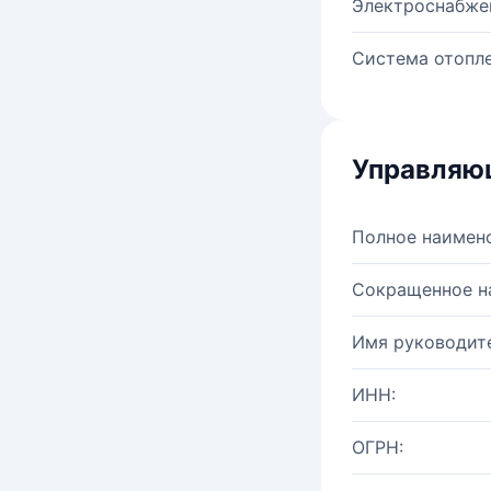
Электроснабже
Система отопле
Управляю
Полное наимен
Сокращенное н
Имя руководите
ИНН:
ОГРН: