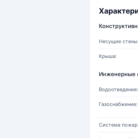
Характер
Конструктив
Несущие стены
Крыша:
Инженерные 
Водоотведение:
Газоснабжение:
Система пожар