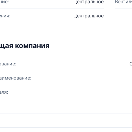
ние:
Центральное
Вентил
ния:
Центральное
щая компания
ование:
О
аименование:
ля: