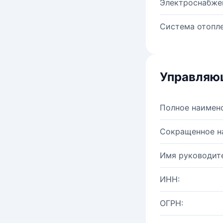
Электроснабже
Система отопле
Управляю
Полное наимен
Сокращенное н
Имя руководите
ИНН:
ОГРН: