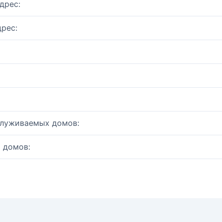
дрес:
рес:
служиваемых домов:
 домов: