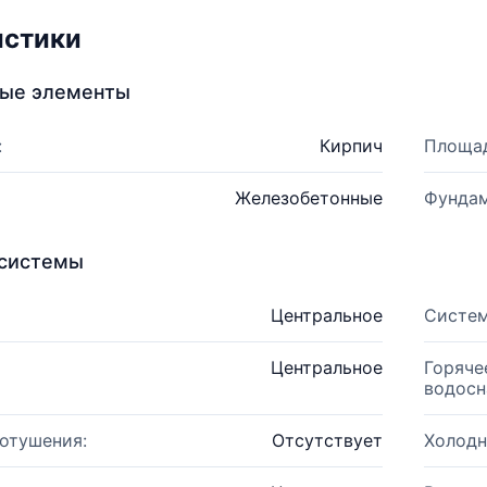
истики
ные элементы
:
Кирпич
Площад
Железобетонные
Фундам
системы
Центральное
Систем
Центральное
Горяче
водосн
отушения:
Отсутствует
Холодн