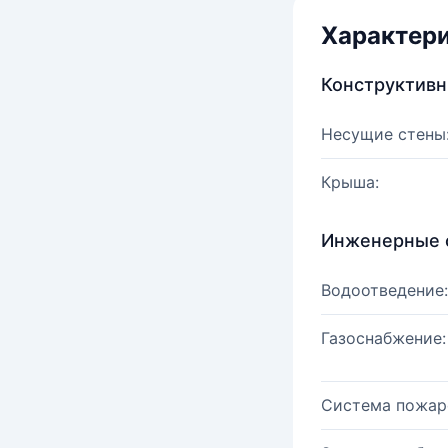
Характер
Конструктив
Несущие стены
Крыша:
Инженерные 
Водоотведение:
Газоснабжение:
Система пожар