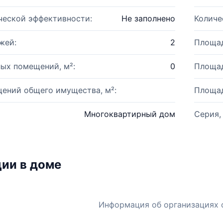
ческой эффективности:
Не заполнено
Количе
жей:
2
Площад
ых помещений, м²:
0
Площад
ений общего имущества, м²:
Площад
Многоквартирный дом
Серия,
ии в доме
Информация об организациях 