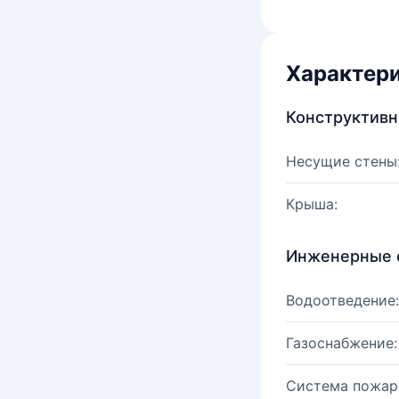
Характер
Конструктив
Несущие стены
Крыша:
Инженерные 
Водоотведение:
Газоснабжение:
Система пожар