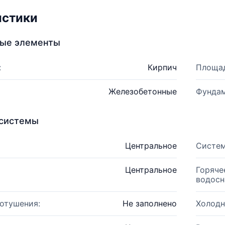
истики
ные элементы
:
Кирпич
Площад
Железобетонные
Фундам
системы
Центральное
Систем
Центральное
Горяче
водосн
отушения:
Не заполнено
Холодн