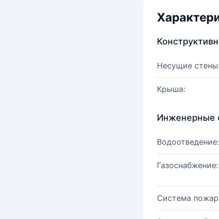
Характер
Конструктив
Несущие стены
Крыша:
Инженерные 
Водоотведение:
Газоснабжение:
Система пожар