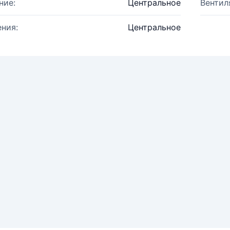
ние:
Центральное
Вентил
ния:
Центральное