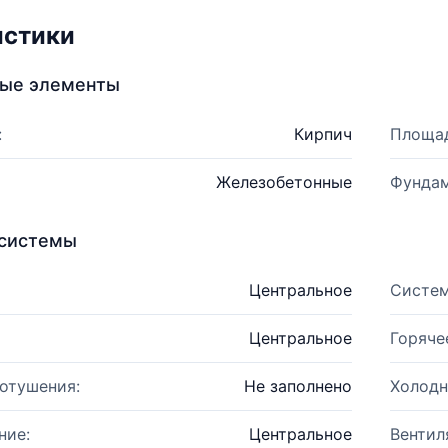
истики
ные элементы
:
Кирпич
Площад
Железобетонные
Фундам
системы
Центральное
Систем
Центральное
Горяче
отушения:
Не заполнено
Холодн
ние:
Центральное
Вентил