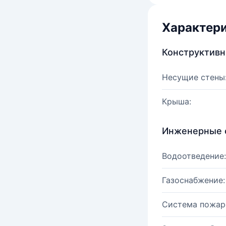
Характер
Конструктив
Несущие стены
Крыша:
Инженерные 
Водоотведение:
Газоснабжение:
Система пожар