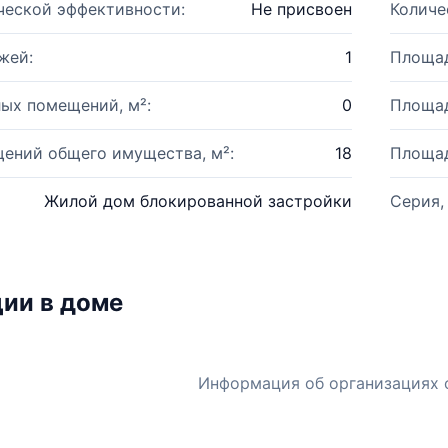
ческой эффективности:
Не присвоен
Количе
жей:
1
Площад
ых помещений, м²:
0
Площад
ений общего имущества, м²:
18
Площад
Жилой дом блокированной застройки
Серия,
ии в доме
Информация об организациях 