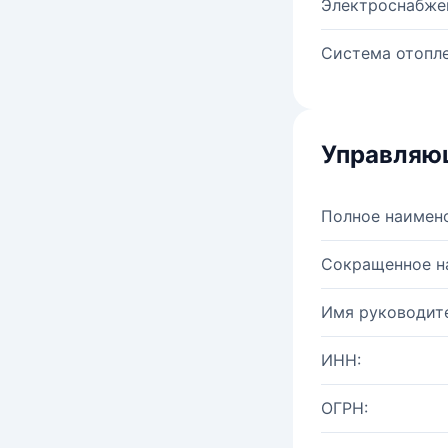
Электроснабже
Система отопле
Управляю
Полное наимен
Сокращенное н
Имя руководите
ИНН:
ОГРН: