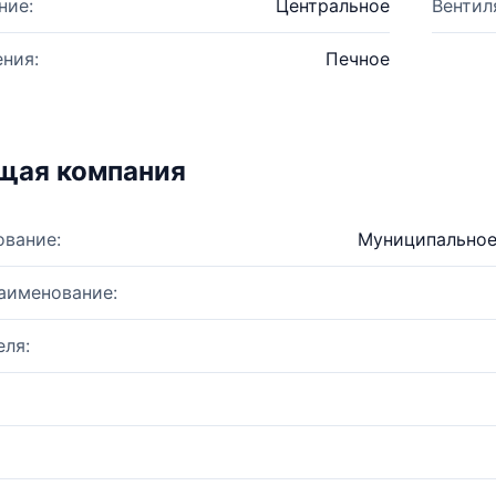
ние:
Центральное
Вентил
ния:
Печное
щая компания
ование:
Муниципальное
аименование:
ля: