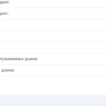
дрес:
рес:
служиваемых домов:
 домов: