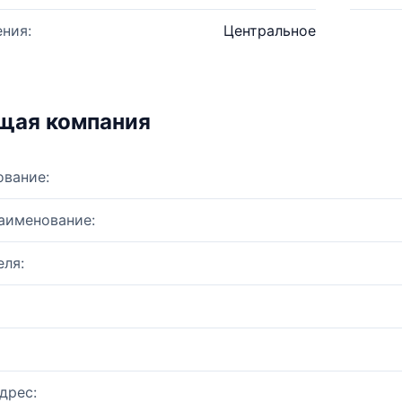
ния:
Центральное
щая компания
ование:
аименование:
ля:
дрес: