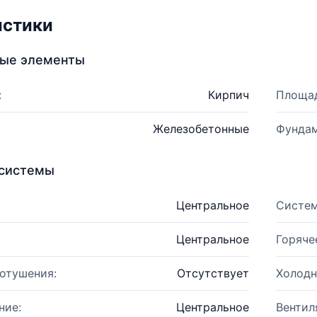
истики
ные элементы
:
Кирпич
Площад
Железобетонные
Фундам
системы
Центральное
Систем
Центральное
Горяче
отушения:
Отсутствует
Холодн
ние:
Центральное
Вентил