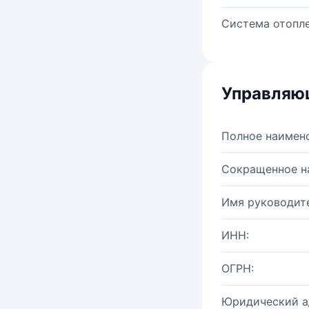
Система отопле
Управляю
Полное наимен
Сокращенное н
Имя руководите
ИНН:
ОГРН:
Юридический а