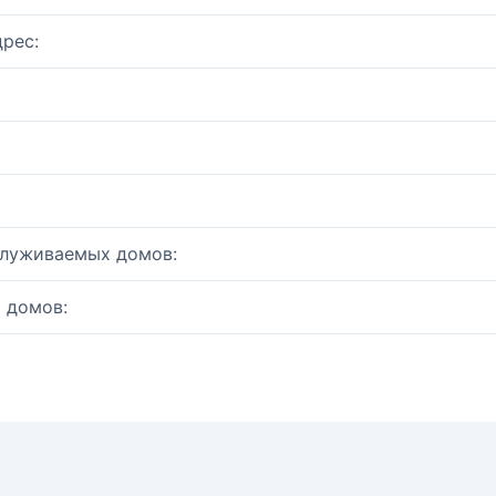
рес:
служиваемых домов:
 домов: