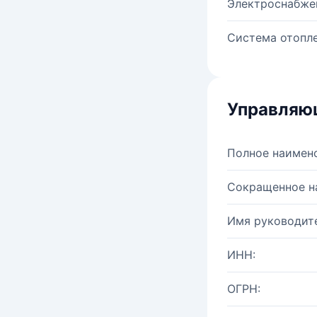
Электроснабже
Система отопле
Управляю
Полное наимен
Сокращенное н
Имя руководите
ИНН:
ОГРН: