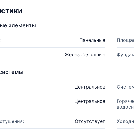
истики
ные элементы
:
Панельные
Площад
Железобетонные
Фундам
системы
Центральное
Систем
Центральное
Горяче
водосн
отушения:
Отсутствует
Холодн