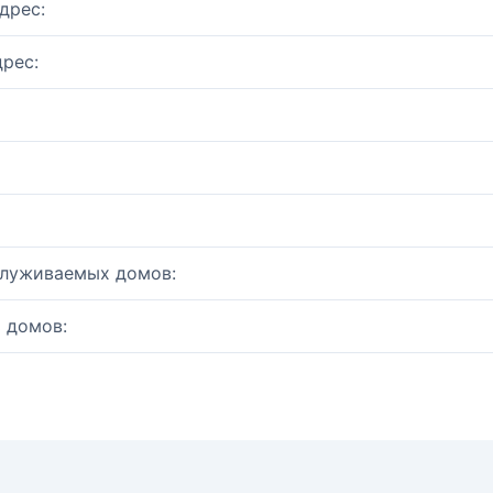
дрес:
рес:
служиваемых домов:
 домов: