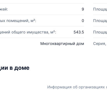
жей:
9
Площад
ых помещений, м²:
0
Площад
ений общего имущества, м²:
543.5
Площад
Многоквартирный дом
Серия,
ии в доме
Информация об организациях 