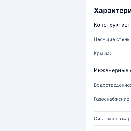
Характер
Конструктив
Несущие стены
Крыша:
Инженерные 
Водоотведение:
Газоснабжение:
Система пожар