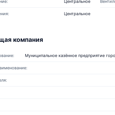
ние:
Центральное
Вентил
ния:
Центральное
щая компания
ование:
Муниципальное казённое предприятие гор
аименование:
ля: