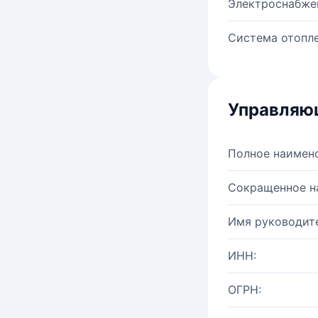
Электроснабже
Система отопле
Управляю
Полное наимен
Сокращенное н
Имя руководите
ИНН:
ОГРН: