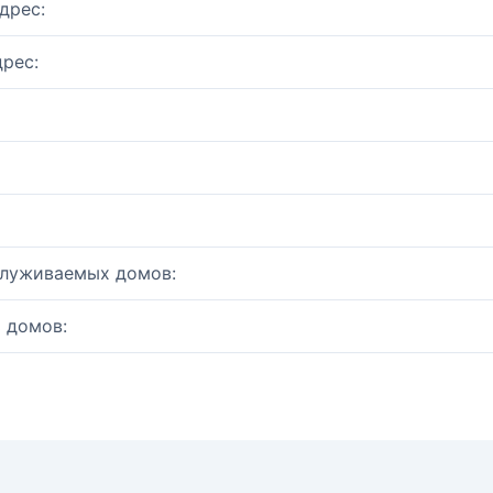
дрес:
рес:
служиваемых домов:
 домов: