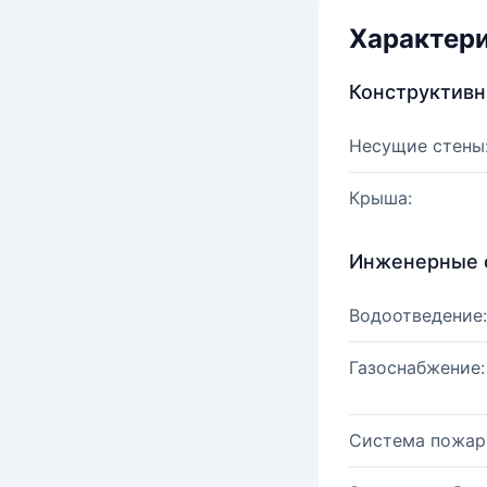
Характер
Конструктив
Несущие стены
Крыша:
Инженерные 
Водоотведение:
Газоснабжение:
Система пожар