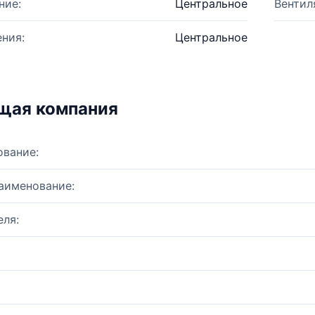
ние:
Центральное
Вентил
ния:
Центральное
щая компания
ование:
аименование:
ля: