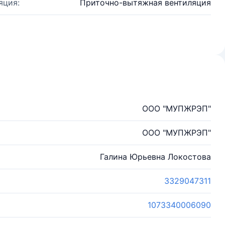
яция:
Приточно-вытяжная вентиляция
ООО "МУПЖРЭП"
ООО "МУПЖРЭП"
Галина Юрьевна Локостова
3329047311
1073340006090