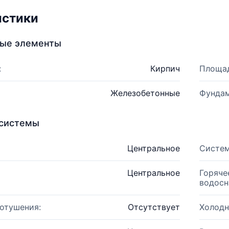
истики
ные элементы
:
Кирпич
Площад
Железобетонные
Фундам
системы
Центральное
Систем
Центральное
Горяче
водосн
отушения:
Отсутствует
Холодн