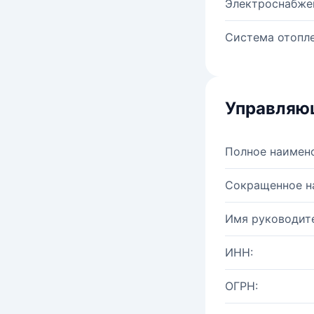
Электроснабже
Система отопле
Управляю
Полное наимен
Сокращенное н
Имя руководите
ИНН:
ОГРН: