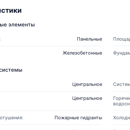
истики
ные элементы
:
Панельные
Площад
Железобетонные
Фундам
системы
Центральное
Систем
Центральное
Горяче
водосн
отушения:
Пожарные гидранты
Холодн