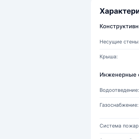
Характер
Конструктив
Несущие стены
Крыша:
Инженерные 
Водоотведение:
Газоснабжение:
Система пожар