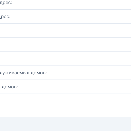
дрес:
рес:
служиваемых домов:
 домов: