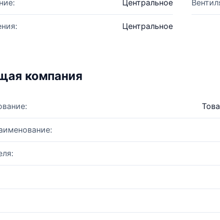
ние:
Центральное
Вентил
ния:
Центральное
щая компания
ование:
Това
аименование:
ля: