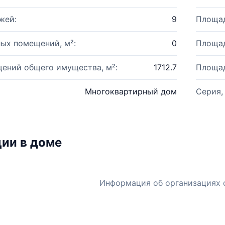
жей:
9
Площад
ых помещений, м²:
0
Площад
ений общего имущества, м²:
1712.7
Площад
Многоквартирный дом
Серия,
ии в доме
Информация об организациях 