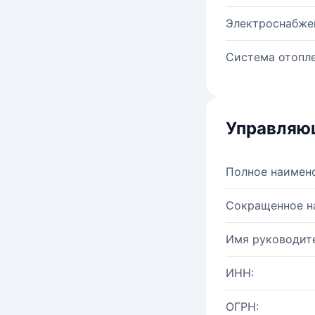
Электроснабже
Система отопле
Управляю
Полное наимен
Сокращенное н
Имя руководите
ИНН:
ОГРН: