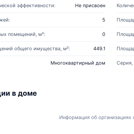
ческой эффективности:
Не присвоен
Количе
жей:
5
Площад
ых помещений, м²:
0
Площад
ений общего имущества, м²:
449.1
Площад
Многоквартирный дом
Серия,
ии в доме
Информация об организациях 