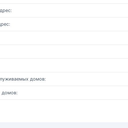
дрес:
рес:
служиваемых домов:
 домов: