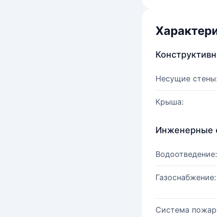
Характер
Конструктив
Несущие стены
Крыша:
Инженерные 
Водоотведение:
Газоснабжение:
Система пожар