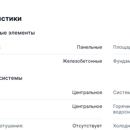
истики
ные элементы
:
Панельные
Площад
Железобетонные
Фундам
системы
Центральное
Систем
Центральное
Горяче
водосн
отушения:
Отсутствует
Холодн