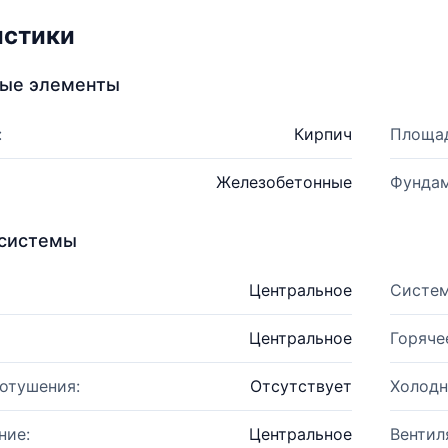
истики
ные элементы
:
Кирпич
Площад
Железобетонные
Фундам
системы
Центральное
Систем
Центральное
Горяче
отушения:
Отсутствует
Холодн
ние:
Центральное
Вентил